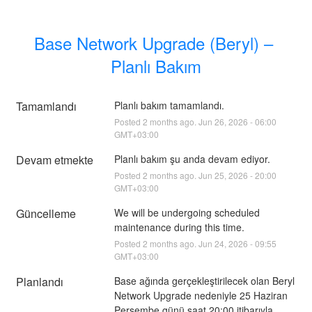
Base Network Upgrade (Beryl) – 
Planlı Bakım
Tamamlandı
Planlı bakım tamamlandı.
Posted
2
months ago.
Jun
26
,
2026
-
06:00
GMT+03:00
Devam etmekte
Planlı bakım şu anda devam ediyor.
Posted
2
months ago.
Jun
25
,
2026
-
20:00
GMT+03:00
Güncelleme
We will be undergoing scheduled 
maintenance during this time.
Posted
2
months ago.
Jun
24
,
2026
-
09:55
GMT+03:00
Planlandı
Base ağında gerçekleştirilecek olan Beryl 
Network Upgrade nedeniyle 25 Haziran 
Perşembe günü saat 20:00 itibarıyla 