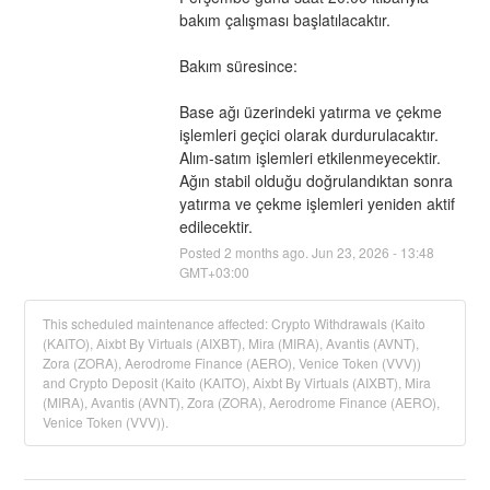
bakım çalışması başlatılacaktır.
Bakım süresince:
Base ağı üzerindeki yatırma ve çekme 
işlemleri geçici olarak durdurulacaktır.
Alım-satım işlemleri etkilenmeyecektir.
Ağın stabil olduğu doğrulandıktan sonra 
yatırma ve çekme işlemleri yeniden aktif 
edilecektir.
Posted
2
months ago.
Jun
23
,
2026
-
13:48
GMT+03:00
This scheduled maintenance affected: Crypto Withdrawals (Kaito
(KAITO), Aixbt By Virtuals (AIXBT), Mira (MIRA), Avantis (AVNT),
Zora (ZORA), Aerodrome Finance (AERO), Venice Token (VVV))
and Crypto Deposit (Kaito (KAITO), Aixbt By Virtuals (AIXBT), Mira
(MIRA), Avantis (AVNT), Zora (ZORA), Aerodrome Finance (AERO),
Venice Token (VVV)).