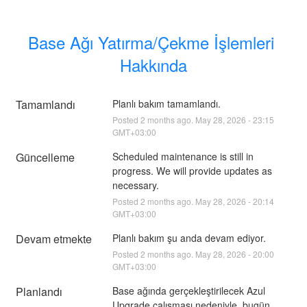
Base Ağı Yatırma/Çekme İşlemleri 
Hakkında
Tamamlandı
Planlı bakım tamamlandı.
Posted
2
months ago.
May
28
,
2026
-
23:15
GMT+03:00
Güncelleme
Scheduled maintenance is still in 
progress. We will provide updates as 
necessary.
Posted
2
months ago.
May
28
,
2026
-
20:14
GMT+03:00
Devam etmekte
Planlı bakım şu anda devam ediyor.
Posted
2
months ago.
May
28
,
2026
-
20:00
GMT+03:00
Planlandı
Base ağında gerçekleştirilecek Azul 
Upgrade çalışması nedeniyle, bugün 