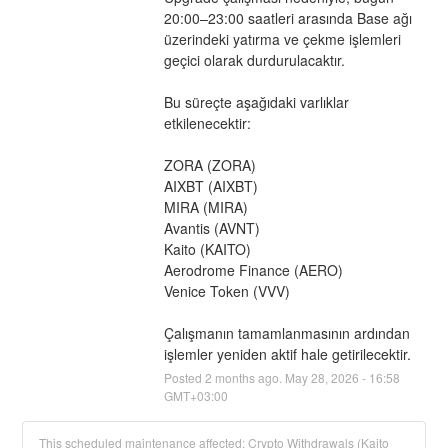
20:00–23:00 saatleri arasında Base ağı 
üzerindeki yatırma ve çekme işlemleri 
geçici olarak durdurulacaktır.
Bu süreçte aşağıdaki varlıklar 
etkilenecektir:
ZORA (ZORA)
AIXBT (AIXBT)
MIRA (MIRA)
Avantis (AVNT)
Kaito (KAITO)
Aerodrome Finance (AERO)
Venice Token (VVV)
Çalışmanın tamamlanmasının ardından 
işlemler yeniden aktif hale getirilecektir.
Posted
2
months ago.
May
28
,
2026
-
16:58
GMT+03:00
This scheduled maintenance affected: Crypto Withdrawals (Kaito